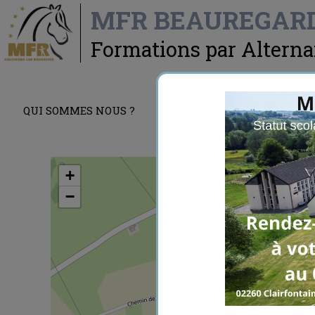
MFR BEAUREGAR
Formations par Altern
QUI SOMMES NOUS ?
LES FORMATIONS
+
−