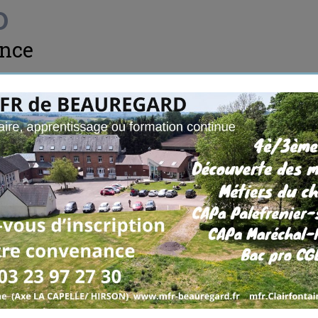
D
ance
LA VIE A LA MFR
APPRENTISSAGE
Plan d'accès
×
MFR de Beauregard
1 hameau de Beauregard
02260 Clairfontaine
Lat: 49.95857349392165; Long :
3.9723914893163794