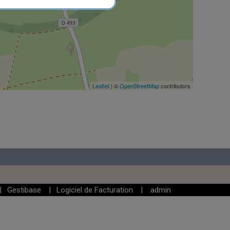
Leaflet
| ©
OpenStreetMap
contributors
|
Gestibase
|
Logiciel de Facturation
|
admin